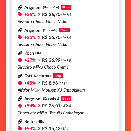
Angeloni
(Beira Mar)
iFood
+26%
R$ 36,70
(260 g)
Biscoito Choco Pause Milka
Angeloni
(Trindade)
iFood
+26%
R$ 36,70
(260 g)
Biscoito Choco Pause Milka
Koch
(Ilha)
+27%
R$ 36,99
(260 g)
Biscoito Milka Choco Creme
Fort
(Campeche)
iFood
+45%
R$ 8,98
(55 g)
Alfajor Milka Mousse X3 Embalagem
Angeloni
(Capoeiras)
iFood
+54%
R$ 26,01
(150 g)
Chocolate Milka Biscuits Embalagem
Bistek
(Ilha)
+58%
R$ 15,42
(87 g)