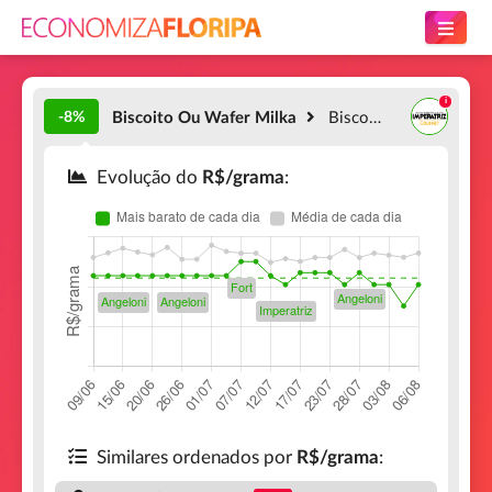
-8%
Biscoito Ou Wafer Milka
Biscoito Cookies Sensations com Recheio de Creme de Oreo Milka
Evolução do
R$/grama
:
Similares ordenados por
R$/grama
: