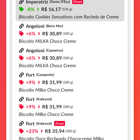
Imperatriz
(Gama D'Eça)
iFood
-8%
R$ 16,17
(156 g)
Biscoito Cookies Sensations com Recheio de Creme
Angeloni
(Beira Mar)
+6%
R$ 30,89
(260 g)
Biscoito MILKA Choco Creme
Angeloni
(Capoeiras)
+6%
R$ 30,89
(260 g)
Biscoito MILKA Choco Creme
Fort
(Campeche)
+9%
R$ 31,99
(260 g)
Biscoito Milka Choco Creme
Fort
(Kobrasol)
+9%
R$ 31,99
(260 g)
Biscoito Milka Choco Creme
Fort
(Kobrasol)
iFood
+23%
R$ 35,94
(260 g)
Biscoito Doce Recheado Chococreme Milka