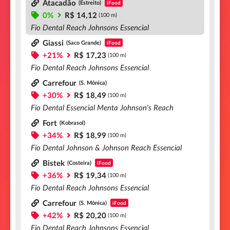
Atacadão
(Estreito)
iFood
0%
R$ 14,12
(100 m)
Fio Dental Reach Johnsons Essencial
Giassi
(Saco Grande)
iFood
+21%
R$ 17,23
(100 m)
Fio Dental Reach Johnsons Essencial
Carrefour
(S. Mônica)
+30%
R$ 18,49
(100 m)
Fio Dental Essencial Menta Johnson's Reach
Fort
(Kobrasol)
+34%
R$ 18,99
(100 m)
Fio Dental Johnson & Johnson Reach Essencial
Bistek
(Costeira)
iFood
+36%
R$ 19,34
(100 m)
Fio Dental Reach Johnsons Essencial
Carrefour
(S. Mônica)
iFood
+42%
R$ 20,20
(100 m)
Fio Dental Reach Johnsons Essencial