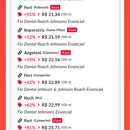
Fort
(Kobrasol)
iFood
+51%
R$ 21,34
(100 m)
Fio Dental Reach Johnsons Essencial
Imperatriz
(Gama D'Eça)
iFood
+52%
R$ 21,59
(100 m)
Fio Dental Reach Johnsons Essencial
Angeloni
(Capoeiras)
iFood
+59%
R$ 22,56
(100 m)
Fio Dental Reach Johnsons Essencial
Fort
(Campeche)
+62%
R$ 22,89
(100 m)
Fio Dental Johnson & Johnson Reach Essencial
Koch
(Ilha)
+62%
R$ 22,99
(100 m)
Fio Dental Johnsons Essencial
Fort
(Campeche)
iFood
+81%
R$ 25,71
(100 m)