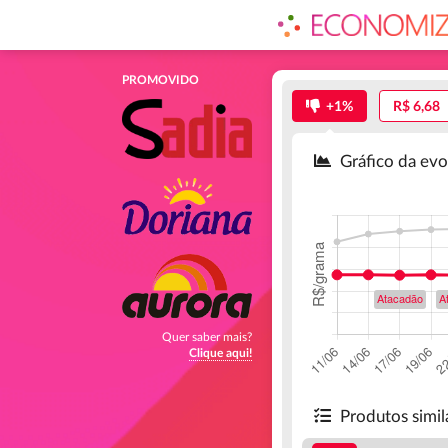
PROMOVIDO
+1%
R$ 6,68
Gráfico da evo
Quer saber mais?
Clique aqui!
Produtos simi