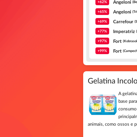
Angeloni
+62%
(Be
Angeloni
+65%
(Tr
Carrefour
+69%
(
Imperatriz
+77%
Fort
+97%
(Kobrasol
Fort
+99%
(Campech
Gelatina Inco
A gelatin
base para
consumo,
principa
animais, como ossos e p