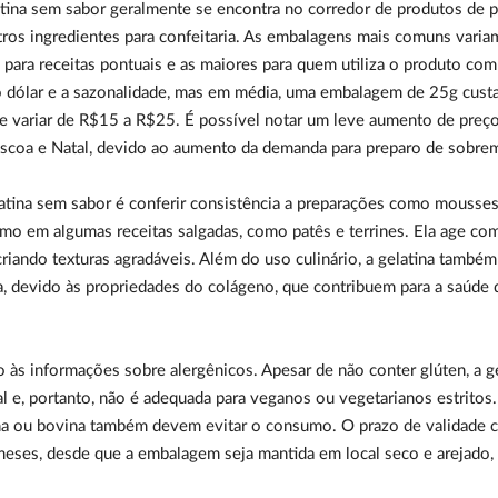
tina sem sabor geralmente se encontra no corredor de produtos de p
tros ingredientes para confeitaria. As embalagens mais comuns varia
para receitas pontuais e as maiores para quem utiliza o produto com
 dólar e a sazonalidade, mas em média, uma embalagem de 25g custa
 variar de R$15 a R$25. É possível notar um leve aumento de preç
coa e Natal, devido ao aumento da demanda para preparo de sobre
latina sem sabor é conferir consistência a preparações como mousses
mo em algumas receitas salgadas, como patês e terrines. Ela age com
criando texturas agradáveis. Além do uso culinário, a gelatina também 
, devido às propriedades do colágeno, que contribuem para a saúde d
o às informações sobre alergênicos. Apesar de não conter glúten, a 
 e, portanto, não é adequada para veganos ou vegetarianos estritos.
na ou bovina também devem evitar o consumo. O prazo de validade c
eses, desde que a embalagem seja mantida em local seco e arejado, l