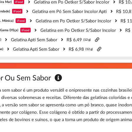
Gelatina em Po Oetker S/Sabor Incolor
R$ 10
ira Mar)
iFood
Gelatina em Pó Sem Sabor Incolor Apti
R$ 10,8
indade)
iFood
Gelatina em Po Oetker S/Sabor Incolor
R$ 11
S. Mônica)
iFood
Gelatina em Po Oetker S/Sabor Incolor
R$
(Gama D'Eça)
iFood
Gelatina Apti Sem Sabor
R$ 6,49
)
(12 g)
Gelatina Apti Sem Sabor
R$ 6,98
e)
(12 g)
lor Ou Sem Sabor
a sem sabor é um produto versátil e onipresente nas cozinhas brasil
 diversas sobremesas e receitas. Diferente das gelatinas coloridas e
 a versão sem sabor se apresenta como um pó branco, quase inodo
lmente por colágeno. Esse colágeno é obtido a partir do processame
eles de bovinos e suínos, o que a torna um produto de origem anima