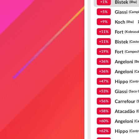
Bistek
+1%
(Ilha)
Giassi
+5%
(Campi
Koch
+9%
(Ilha)
Fort
+11%
(Kobrasol
Bistek
+11%
(Coste
Fort
+19%
(Campech
Angeloni
+36%
(Be
Angeloni
+36%
(Ca
Hippo
+47%
(Centr
Giassi
+53%
(Saco 
Carrefour
+56%
(
Atacadão
+58%
(E
Angeloni
+60%
(Ca
Hippo
+62%
(Centr