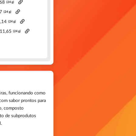
,68
(24 g)
7
(24 g)
,14
(24 g)
 11,65
(24 g)
eiras, funcionando como
 com sabor prontos para
ro, composto
nto de subprodutos
l.