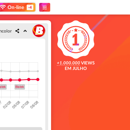
On-line
-4
ncolor
+1.000.000
VIEWS
EM JULHO