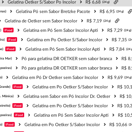
Gelatina Oetker S/Sabor Po Incolor
R$ 6,68
(24 g)
Gelatina Pó sem Sabor Bretzke Pacote
R$ 6,95
nas)
(24 g)
Gelatina de Oetker sem Sabor Incolor
R$ 7,19
(24 g)
Gelatina em Pó Sem Sabor Incolor Apti
R$ 7,29
)
iFood
(24 g)
Gelatina em Po Oetker S/Sabor Incolor
R$ 7,35
ira)
iFood
(2
Gelatina em Pó Sem Sabor Incolor Apti
R$ 7,84
e)
iFood
(24 
Pó para gelatina DR OETKER sem sabor branca
R$ 8
ira Mar)
Pó para gelatina DR OETKER sem sabor branca
R$ 8
poeiras)
Gelatina em Pó Dr Oetker sem Sabor Incolor
R$ 9,69
o)
(24 g)
Gelatina em Po Oetker S/Sabor Incolor
R$ 10,
Grande)
iFood
Gelatina sem Sabor em Pó Incolor Dr. Oetker
R$ 10
S. Mônica)
Gelatina em Po Oetker S/Sabor Incolor
R$ 10,
streito)
iFood
Gelatina em Pó Sem Sabor Incolor Apti
R$ 10,
poeiras)
iFood
Gelatina em Po Oetker S/Sabor Incolor
R$ 10,66
o)
iFood
(2