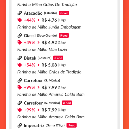
Farinha Milho Grãos De Tradição
Atacadão
(Estreito)
iFood
+44%
R$ 4,76
(1 kg)
Farinha de Milho Juréia Embalagem
Giassi
(Saco Grande)
iFood
+49%
R$ 4,92
(1 kg)
Farinha de Milho Mãe Luzia
Bistek
(Costeira)
iFood
+54%
R$ 5,08
(1 kg)
Farinha de Milho Grãos de Tradição
Carrefour
(S. Mônica)
+99%
R$ 7,99
(1 kg)
Farinha de Milho Amarela Caldo Bom
Carrefour
(S. Mônica)
iFood
+99%
R$ 7,99
(1 kg)
Farinha de Milho Amarela Caldo Bom
Imperatriz
(Gama D'Eça)
iFood