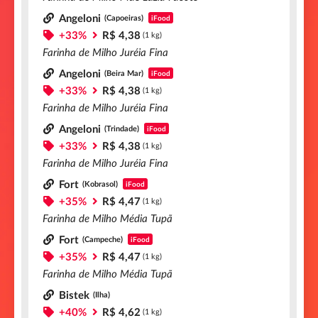
Angeloni
(Capoeiras)
iFood
+33%
R$ 4,38
(1 kg)
Farinha de Milho Juréia Fina
Angeloni
(Beira Mar)
iFood
+33%
R$ 4,38
(1 kg)
Farinha de Milho Juréia Fina
Angeloni
(Trindade)
iFood
+33%
R$ 4,38
(1 kg)
Farinha de Milho Juréia Fina
Fort
(Kobrasol)
iFood
+35%
R$ 4,47
(1 kg)
Farinha de Milho Média Tupã
Fort
(Campeche)
iFood
+35%
R$ 4,47
(1 kg)
Farinha de Milho Média Tupã
Bistek
(Ilha)
+40%
R$ 4,62
(1 kg)